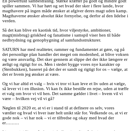
En powerfuld sambestråling. Stærke kræfter på godt og mindre godt
spiller sammen. Vi har hørt og set hvad der sker i flere lande, hvor
magthavere på ingen måde ønsker at afgiver deres magt uden kamp.
Magthaverne ønsker absolut ikke fornyelse, og derfor al den lidelse i
verden.
Så det kan blive en kaotisk tid, hvor viljestyrke, ambitioner,
magt(misbrug) griskhed og fanatisme i samspil viser hen til både
nedbrydning og genopbygning af samfundsstrukturer.
SATURN har med realiteter, rammer og fundamentet at gøre, og på
det personlige plan handler det meget om modenhed, at blive voksen
og være ansvarlig. Det sker gennem at slippe det der ikke længere er
ærligt og rigtigt for os. Men i stedet bygge vores nye karakter op
(Stenbukken), baseret på det der er sandt og rigtigt for os – vælge, at
det er hvem jeg ønsker at være.
Og vi har altid et valg – hvis vi tror vi kan leve et liv uden at vælge,
så lever vi i en illusion. Vi kan fx ikke bestille en rejse, uden at træffe
et valg om hvor vi vil hen. Det samme gælder i livet – hvem vil vi
være – hvilken vej vil vi gå?
Nøglen til 2020 er, at vi er i stand til at definere os selv, vores
værdier og hvad vi hver især helt unikt står for. Vedkende os, at vi er
gode nok – vi har nok – vi er tilfredse og okay med hvad der
er………