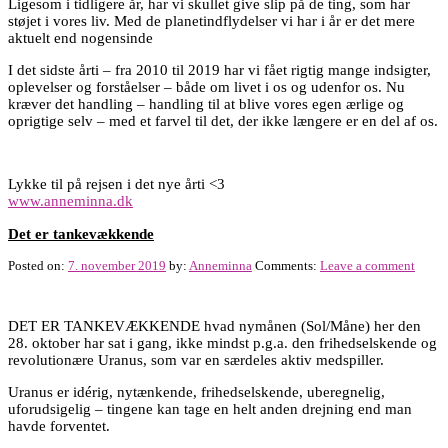
Ligesom i tidligere år, har vi skullet give slip på de ting, som har
støjet i vores liv. Med de planetindflydelser vi har i år er det mere
aktuelt end nogensinde
I det sidste årti – fra 2010 til 2019 har vi fået rigtig mange indsigter,
oplevelser og forståelser – både om livet i os og udenfor os. Nu
kræver det handling – handling til at blive vores egen ærlige og
oprigtige selv – med et farvel til det, der ikke længere er en del af os.
Lykke til på rejsen i det nye årti <3
www.anneminna.dk
Det er tankevækkende
Posted on:
7. november 2019
by:
Anneminna
Comments:
Leave a comment
DET ER TANKEVÆKKENDE hvad nymånen (Sol/Måne) her den
28. oktober har sat i gang, ikke mindst p.g.a. den frihedselskende og
revolutionære Uranus, som var en særdeles aktiv medspiller.
Uranus er idérig, nytænkende, frihedselskende, uberegnelig,
uforudsigelig – tingene kan tage en helt anden drejning end man
havde forventet.