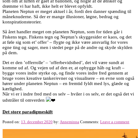
som om at luften er gået af ballonen, og nogle af de ønsker og
drømme vi har haft, ikke helt er blevet opfyldt.
Planeten Neptun er meget aktuel i år, fordi den danner spænding til
måneknuderne. Så der er mange illusioner, løgne, bedrag og
konspirationsteorier.
Så året handler meget om planeten Neptun, som for tiden går i
Fiskens tegn. Fiskens tegn og Neptun’s skyggesider er kaos, og det
at føle sig som et’ offer’ – flygte og ikke være ansvarlig for vores
egne ting og sager, men i stedet pege på de andre og skyde skylden
på dem.
Det er den ’offerrolle’ – ’offerbevidsthed’, det vil være sundt at
komme ud af. Og vejen ud af den er, at opbygge håb og kraft –
bygge vores indre styrke op, og finde vores indre fred gennem at
bruge vores kreative tanker/evner og visualisere – en evne som også
hører under planeten Neptun – en fremtid fyldt med lys, glæde og
kærlighed.
Når vi er i indre fred med os selv – hviler i os selv, er det også det vi
udstråler til omverden
Det store paradigmeskift
Posted on:
13. december 2020
by:
Anneminna
Comments:
Leave a comment