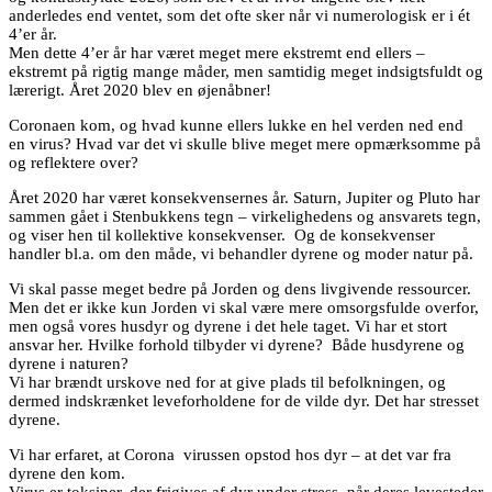
anderledes end ventet, som det ofte sker når vi numerologisk er i ét
4’er år.
Men dette 4’er år har været meget mere ekstremt end ellers –
ekstremt på rigtig mange måder, men samtidig meget indsigtsfuldt og
lærerigt. Året 2020 blev en øjenåbner!
Coronaen kom, og hvad kunne ellers lukke en hel verden ned end
en virus? Hvad var det vi skulle blive meget mere opmærksomme på
og reflektere over?
Året 2020 har været konsekvensernes år. Saturn, Jupiter og Pluto har
sammen gået i Stenbukkens tegn – virkelighedens og ansvarets tegn,
og viser hen til kollektive konsekvenser. Og de konsekvenser
handler bl.a. om den måde, vi behandler dyrene og moder natur på.
Vi skal passe meget bedre på Jorden og dens livgivende ressourcer.
Men det er ikke kun Jorden vi skal være mere omsorgsfulde overfor,
men også vores husdyr og dyrene i det hele taget. Vi har et stort
ansvar her. Hvilke forhold tilbyder vi dyrene? Både husdyrene og
dyrene i naturen?
Vi har brændt urskove ned for at give plads til befolkningen, og
dermed indskrænket leveforholdene for de vilde dyr. Det har stresset
dyrene.
Vi har erfaret, at Corona virussen opstod hos dyr – at det var fra
dyrene den kom.