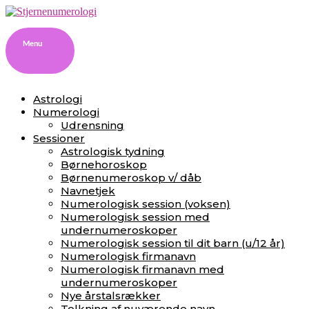
Menu
Skip
Astrologi
to
Numerologi
content
Udrensning
Sessioner
Astrologisk tydning
Børnehoroskop
Børnenumeroskop v/ dåb
Navnetjek
Numerologisk session (voksen)
Numerologisk session med
undernumeroskoper
Numerologisk session til dit barn (u/12 år)
Numerologisk firmanavn
Numerologisk firmanavn med
undernumeroskoper
Nye årstalsrækker
Tolkning af nuværende navn