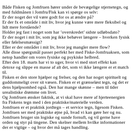
Både Fisken og Jomfruen hører under de bevægelige stjernetegn, og
med fuldmånen i Jomfru/Fisk kan vi spørge os selv:
Er der noget der vil være godt for os at ændre på?
Er der fx et område i mit liv, hvor jeg kunne være mere fleksibel og
lidt mere forstående?
Holder jeg fast i noget som har ’overskredet’ sidste udløbsdato?
Er der noget i mit liv, som jeg ikke behøver længere – hverken fysisk
eller følelsesmæssigt?
Eller er der områder i mit liv, hvor jeg mangler mere flow?
Alle disse spørgsmål passer perfekt her med Fiske-Jomfruaksen, som
netop handler om vores fysiske og psykiske helbred.
Efter den 18. marts har vi to uger, hvor vi med stort effekt kan
detoxe og slippe en masse af alt det, som vi ikke længere er et match
til.
Fisken er den store hjælper og frelser, og den har noget spirituelt og
guddommeligt over sit væsen. Fisken er et grænseløst tegn, og det er
dens hjælpsomhed også. Den har mange skønne – men til tider
urealistiske drømme om livet.
Og Jomfruen ønsker faktisk, at vi skal have mere af hjerteenergien
fra Fiskens tegn med i den praktiske/materielle verden.
Jomfruen er et praktisk jordtegn – et service tegn, ligesom Fisken.
Jomfruen ser med praktiske øjne på, hvad vi kan gøre her og nu.
Jomfruen bruger sin logiske og sunde fornuft, og vil gerne have
orden og styr på tingene. Den skelner mellem hvilke informationer
der er vigtige – og hvor der må tages handling.