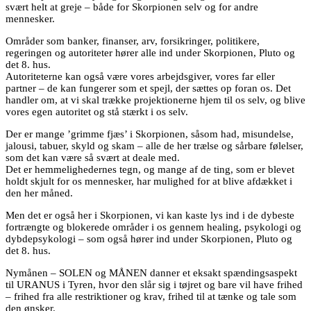
svært helt at greje – både for Skorpionen selv og for andre
mennesker.
Områder som banker, finanser, arv, forsikringer, politikere,
regeringen og autoriteter hører alle ind under Skorpionen, Pluto og
det 8. hus.
Autoriteterne kan også være vores arbejdsgiver, vores far eller
partner – de kan fungerer som et spejl, der sættes op foran os. Det
handler om, at vi skal trække projektionerne hjem til os selv, og blive
vores egen autoritet og stå stærkt i os selv.
Der er mange ’grimme fjæs’ i Skorpionen, såsom had, misundelse,
jalousi, tabuer, skyld og skam – alle de her trælse og sårbare følelser,
som det kan være så svært at deale med.
Det er hemmelighedernes tegn, og mange af de ting, som er blevet
holdt skjult for os mennesker, har mulighed for at blive afdækket i
den her måned.
Men det er også her i Skorpionen, vi kan kaste lys ind i de dybeste
fortrængte og blokerede områder i os gennem healing, psykologi og
dybdepsykologi – som også hører ind under Skorpionen, Pluto og
det 8. hus.
Nymånen – SOLEN og MÅNEN danner et eksakt spændingsaspekt
til URANUS i Tyren, hvor den slår sig i tøjret og bare vil have frihed
– frihed fra alle restriktioner og krav, frihed til at tænke og tale som
den ønsker.