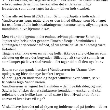
Virus er toksiner, der frigives af dyr under stress, når deres levesteder
– hvad enten de er i bur, lænker eller det er deres naturlige
levesteder, som bliver taget fra dem – bliver indskrænket.
Vi har alle set frem til 2021, hvor Saturn og Jupiters indtræden i
Vandbærerens tegn, måtte give os den frihed tilbage, som blev taget
fra os i form af alle indskrænkningerne, karantænerne, aflysningerne,
mundbind, blive hjemme o.s.v.
Men vi er ikke igennem det endnu, selvom planeterne Saturn og
Jupiter slap helskindet gennem Pluto’s nåleøje i Stenbukken i
slutningen af december måned, så vil første del af 2021 stadig være
turbulent.
Tingene sker ikke over en nat, og heller ikke de store cyklusser som
afslutter og de nye der begynder. Billedligt talt sker det som når en
stor damper på havet skal vende – det tager tid at få den nye kurs.
Saturn var den gamle hersker i Vandbæreren før Uranus blev
opdaget, og blev den nye hersker i tegnet.
Så der ligger en undertone og noget saturnisk over Saturn, selv i
frihedens tegn Vandbæreren.
Vandbærerens er tegnet for fremtiden – den nye tidsalder, og med
Saturn her ønsker den at strukturere fremtiden – ønsker at vi skal
reflektere over hvilke kurs, vi vil sætte i livet. Hvad er det for et
ansvar vi hver især vil tage?
Vi skal have hovedet ud af skyen og fødderne ned på jorden – det er