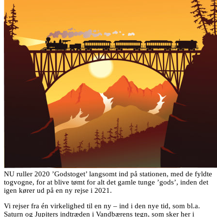
NU ruller 2020 ’Godstoget’ langsomt ind på stationen, med de fyldte
togvogne, for at blive tømt for alt det gamle tunge ’gods’, inden det
igen kører ud på en ny rejse i 2021.
Vi rejser fra én virkelighed til en ny – ind i den nye tid, som bl.a.
Saturn og Jupiters indtræden i Vandbærens tegn, som sker her i