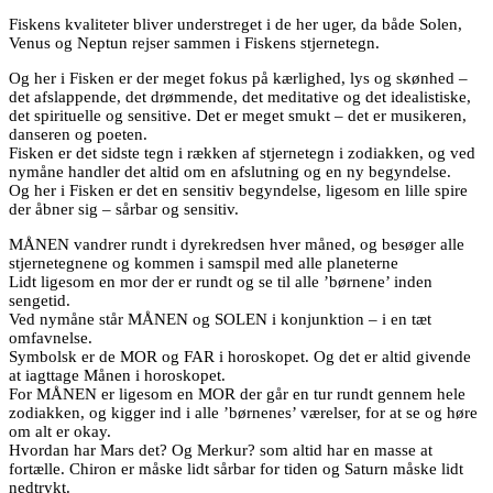
Fiskens kvaliteter bliver understreget i de her uger, da både Solen,
Venus og Neptun rejser sammen i Fiskens stjernetegn.
Og her i Fisken er der meget fokus på kærlighed, lys og skønhed –
det afslappende, det drømmende, det meditative og det idealistiske,
det spirituelle og sensitive. Det er meget smukt – det er musikeren,
danseren og poeten.
Fisken er det sidste tegn i rækken af stjernetegn i zodiakken, og ved
nymåne handler det altid om en afslutning og en ny begyndelse.
Og her i Fisken er det en sensitiv begyndelse, ligesom en lille spire
der åbner sig – sårbar og sensitiv.
MÅNEN vandrer rundt i dyrekredsen hver måned, og besøger alle
stjernetegnene og kommen i samspil med alle planeterne
Lidt ligesom en mor der er rundt og se til alle ’børnene’ inden
sengetid.
Ved nymåne står MÅNEN og SOLEN i konjunktion – i en tæt
omfavnelse.
Symbolsk er de MOR og FAR i horoskopet. Og det er altid givende
at iagttage Månen i horoskopet.
For MÅNEN er ligesom en MOR der går en tur rundt gennem hele
zodiakken, og kigger ind i alle ’børnenes’ værelser, for at se og høre
om alt er okay.
Hvordan har Mars det? Og Merkur? som altid har en masse at
fortælle. Chiron er måske lidt sårbar for tiden og Saturn måske lidt
nedtrykt.