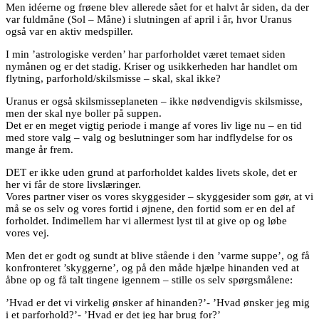
Men idéerne og frøene blev allerede sået for et halvt år siden, da der
var fuldmåne (Sol – Måne) i slutningen af april i år, hvor Uranus
også var en aktiv medspiller.
I min ’astrologiske verden’ har parforholdet været temaet siden
nymånen og er det stadig. Kriser og usikkerheden har handlet om
flytning, parforhold/skilsmisse – skal, skal ikke?
Uranus er også skilsmisseplaneten – ikke nødvendigvis skilsmisse,
men der skal nye boller på suppen.
Det er en meget vigtig periode i mange af vores liv lige nu – en tid
med store valg – valg og beslutninger som har indflydelse for os
mange år frem.
DET er ikke uden grund at parforholdet kaldes livets skole, det er
her vi får de store livslæringer.
Vores partner viser os vores skyggesider – skyggesider som gør, at vi
må se os selv og vores fortid i øjnene, den fortid som er en del af
forholdet. Indimellem har vi allermest lyst til at give op og løbe
vores vej.
Men det er godt og sundt at blive stående i den ’varme suppe’, og få
konfronteret ’skyggerne’, og på den måde hjælpe hinanden ved at
åbne op og få talt tingene igennem – stille os selv spørgsmålene:
’Hvad er det vi virkelig ønsker af hinanden?’- ’Hvad ønsker jeg mig
i et parforhold?’- ’Hvad er det jeg har brug for?’