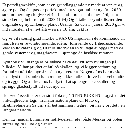
Et paradigmeskifte, som er en grundlæggende ny måde at tænke og
agere på. Og det passer perfekt med, at vi går ind i et nyt årti 2020,
som numerologisk giver et 4 tal – ind i fødslen af et nyt årti, som
strækker sig helt frem til 2029 (13/4) Og 4 tallene symboliserer den
originale og nytænkende planet Uranus. Så den 1. januar 2020 går vi
ind i fødslen af et nyt årti – en ny 10 årig cyklus.
Og vi vil i særlig grad mærke URANUS impulsen i de kommende år.
Impulsen er revolutionerende, idérig, fornyende og frihedssøgende.
Verden udvider sig og Uranus indflydelsen vil tage et opgør med de
gamle systemer og magthavere – sprænge de fastlåste rammer.
Symbolsk vil mange af os måske have det lidt som kyllingen på
billedet. Vi har prikket et hul på skallen, og vi kigger sårbare og
forundret ud i det nye år – den nye verden. Nogen af os har måske
mest lyst til at samle skallerne og lukke hullet – blive i det velkendte
og trygge. Og andre af os har lyst til at sprænge hele skallen og
springe glædesfyldt ud i det nye år.
Her ved årsskiftet er der stort fokus på STENBUKKEN – også kaldet
virkelighedens tegn. Transformationsplaneten Pluto og
skæbneplaneten Saturn står tæt sammen i tegnet, og har gjort det i en
længere periode.
Den 12. januar kulminerer indflydelsen, idet både Merkur og Solen
slutter sig til Pluto og Saturn.