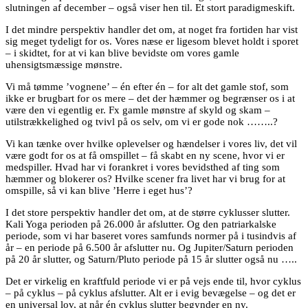
slutningen af december – også viser hen til. Et stort paradigmeskift.
I det mindre perspektiv handler det om, at noget fra fortiden har vist
sig meget tydeligt for os. Vores næse er ligesom blevet holdt i sporet
– i skidtet, for at vi kan blive bevidste om vores gamle
uhensigtsmæssige mønstre.
Vi må tømme ’vognene’ – én efter én – for alt det gamle stof, som
ikke er brugbart for os mere – det der hæmmer og begrænser os i at
være den vi egentlig er. Fx gamle mønstre af skyld og skam –
utilstrækkelighed og tvivl på os selv, om vi er gode nok ……..?
Vi kan tænke over hvilke oplevelser og hændelser i vores liv, det vil
være godt for os at få omspillet – få skabt en ny scene, hvor vi er
medspiller. Hvad har vi forankret i vores bevidsthed af ting som
hæmmer og blokerer os? Hvilke scener fra livet har vi brug for at
omspille, så vi kan blive ’Herre i eget hus’?
I det store perspektiv handler det om, at de større cyklusser slutter.
Kali Yoga perioden på 26.000 år afslutter. Og den patriarkalske
periode, som vi har baseret vores samfunds normer på i tusindvis af
år – en periode på 6.500 år afslutter nu. Og Jupiter/Saturn perioden
på 20 år slutter, og Saturn/Pluto periode på 15 år slutter også nu …..
Det er virkelig en kraftfuld periode vi er på vejs ende til, hvor cyklus
– på cyklus – på cyklus afslutter. Alt er i evig bevægelse – og det er
en universal lov, at når én cyklus slutter begynder en ny.