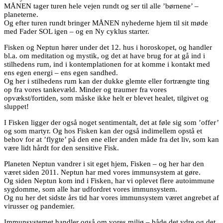
MÅNEN tager turen hele vejen rundt og ser til alle ’børnene’ –
planeterne.
Og efter turen rundt bringer MÅNEN nyhederne hjem til sit møde
med Fader SOL igen – og en Ny cyklus starter.
Fisken og Neptun hører under det 12. hus i horoskopet, og handler
bl.a. om meditation og mystik, og det at have brug for at gå ind i
stilhedens rum, ind i kontemplationen for at komme i kontakt med
ens egen energi – ens egen sandhed.
Og her i stilhedens rum kan der dukke glemte eller fortrængte ting
op fra vores tankevæld. Minder og traumer fra vores
opvækst/fortiden, som måske ikke helt er blevet healet, tilgivet og
sluppet!
I Fisken ligger der også noget sentimentalt, det at føle sig som ’offer’
og som martyr. Og hos Fisken kan der også indimellem opstå et
behov for at ’flygte’ på den ene eller anden måde fra det liv, som kan
være lidt hårdt for den sensitive Fisk.
Planeten Neptun vandrer i sit eget hjem, Fisken – og her har den
været siden 2011. Neptun har med vores immunsystem at gøre.
Og siden Neptun kom ind i Fisken, har vi oplevet flere autoimmune
sygdomme, som alle har udfordret vores immunsystem.
Og nu her det sidste års tid har vores immunsystem været angrebet af
virusser og pandemier.
Immunsystemet handler også om vores miljø – både det ydre og det