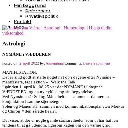
Min baggrund
Referencer
Privatlivspolitik
Kontakt
Blog
Astrologi
NYMÅNE i VÆDDEREN
Posted on:
2. april 2022
by:
Anneminna
Comments:
Leave a comment
MANIFESTATION.
Det er altid godt at starte noget nyt op i dagene efter Nymåne –
manifestere, tage aktion – ’Walk the Talk’
I går den 1. april kl. 08:25 var der NYMÅNE i ildtegnet
VÆDDEREN, og en ny cyklus tog sin begyndelse.
Ved Nymåne står Sol og Måne helt tæt sammen – danner en
konjunktion i samme stjernetegn.
Solen og Månen står sammen med kommunikationsplaneten Merkur
og Chiron = den sårede healer.
Det viser, at der er nogle gamle sår/såretheder, som vi har haft en
tendens til at gå udenom, ligesom katten om den varme grød.