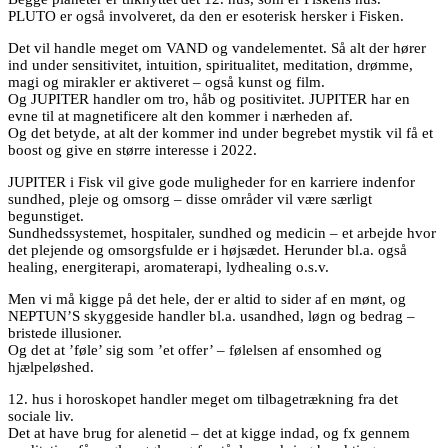
PLUTO er også involveret, da den er esoterisk hersker i Fisken.
Det vil handle meget om VAND og vandelementet. Så alt der hører
ind under sensitivitet, intuition, spiritualitet, meditation, drømme,
magi og mirakler er aktiveret – også kunst og film.
Og JUPITER handler om tro, håb og positivitet. JUPITER har en
evne til at magnetificere alt den kommer i nærheden af.
Og det betyde, at alt der kommer ind under begrebet mystik vil få et
boost og give en større interesse i 2022.
JUPITER i Fisk vil give gode muligheder for en karriere indenfor
sundhed, pleje og omsorg – disse områder vil være særligt
begunstiget.
Sundhedssystemet, hospitaler, sundhed og medicin – et arbejde hvor
det plejende og omsorgsfulde er i højsædet. Herunder bl.a. også
healing, energiterapi, aromaterapi, lydhealing o.s.v.
Men vi må kigge på det hele, der er altid to sider af en mønt, og
NEPTUN’S skyggeside handler bl.a. usandhed, løgn og bedrag –
bristede illusioner.
Og det at ’føle’ sig som ’et offer’ – følelsen af ensomhed og
hjælpeløshed.
12. hus i horoskopet handler meget om tilbagetrækning fra det
sociale liv.
Det at have brug for alenetid – det at kigge indad, og fx gennem