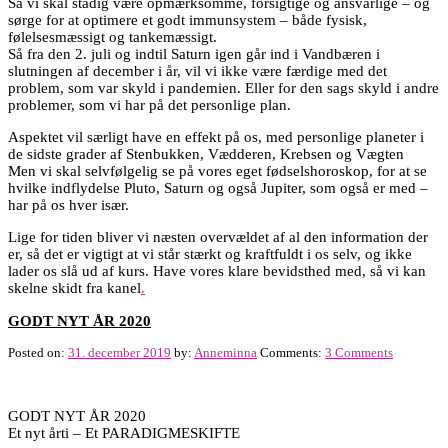
Så vi skal stadig være opmærksomme, forsigtige og ansvarlige – og
sørge for at optimere et godt immunsystem – både fysisk,
følelsesmæssigt og tankemæssigt.
Så fra den 2. juli og indtil Saturn igen går ind i Vandbæren i
slutningen af december i år, vil vi ikke være færdige med det
problem, som var skyld i pandemien. Eller for den sags skyld i andre
problemer, som vi har på det personlige plan.
Aspektet vil særligt have en effekt på os, med personlige planeter i
de sidste grader af Stenbukken, Vædderen, Krebsen og Vægten
Men vi skal selvfølgelig se på vores eget fødselshoroskop, for at se
hvilke indflydelse Pluto, Saturn og også Jupiter, som også er med –
har på os hver især.
Lige for tiden bliver vi næsten overvældet af al den information der
er, så det er vigtigt at vi står stærkt og kraftfuldt i os selv, og ikke
lader os slå ud af kurs. Have vores klare bevidsthed med, så vi kan
skelne skidt fra kanel
.
GODT NYT ÅR 2020
Posted on:
31. december 2019
by:
Anneminna
Comments:
3 Comments
GODT NYT ÅR 2020
Et nyt årti – Et PARADIGMESKIFTE