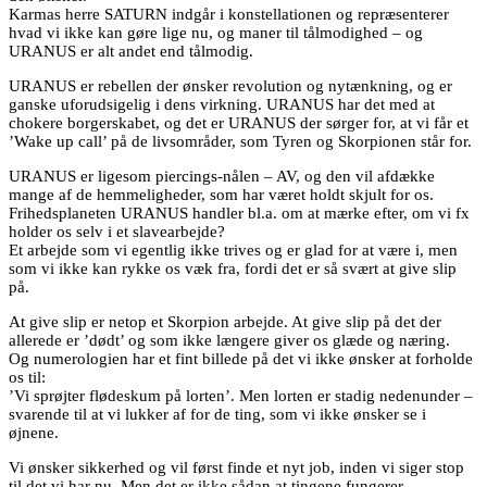
Karmas herre SATURN indgår i konstellationen og repræsenterer
hvad vi ikke kan gøre lige nu, og maner til tålmodighed – og
URANUS er alt andet end tålmodig.
URANUS er rebellen der ønsker revolution og nytænkning, og er
ganske uforudsigelig i dens virkning. URANUS har det med at
chokere borgerskabet, og det er URANUS der sørger for, at vi får et
’Wake up call’ på de livsområder, som Tyren og Skorpionen står for.
URANUS er ligesom piercings-nålen – AV, og den vil afdække
mange af de hemmeligheder, som har været holdt skjult for os.
Frihedsplaneten URANUS handler bl.a. om at mærke efter, om vi fx
holder os selv i et slavearbejde?
Et arbejde som vi egentlig ikke trives og er glad for at være i, men
som vi ikke kan rykke os væk fra, fordi det er så svært at give slip
på.
At give slip er netop et Skorpion arbejde. At give slip på det der
allerede er ’dødt’ og som ikke længere giver os glæde og næring.
Og numerologien har et fint billede på det vi ikke ønsker at forholde
os til:
’Vi sprøjter flødeskum på lorten’. Men lorten er stadig nedenunder –
svarende til at vi lukker af for de ting, som vi ikke ønsker se i
øjnene.
Vi ønsker sikkerhed og vil først finde et nyt job, inden vi siger stop
til det vi har nu. Men det er ikke sådan at tingene fungerer.