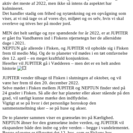
aktiv det meste af 2022, men ikke så intens da aspektet har
kulmineret.
Det handler stadig om frihed og nytænkning og en opvågning som
viser, at vi må tage os af vores dyr, miljøet og os selv, hvis vi skal
overleve og trives her på moder jord.
MEN det helt særlige og nye spændende for år 2022, er at JUPITER
er gået fra Vandbæren ind i Fiskens stjernetegn her de allersidste
dage i 2021.
NEPTUN går allerede i Fisken, og JUPITER vil opholde sig i Fisken
frem til medio Maj. Og de to planeter vil mødes i en tæt omfavnelse
den 12. april – en meget kraftfuld konjunktion.
Herefter vil JUPITER gå i Vædderen – men det er en helt anden
historie
JUPITER vender tilbage til Fisken i slutningen af oktober, og vil
være her frem til den 20. december 2022.
Selve mødet i Fisken mellem JUPITER og NEPTUN finder sted på
24 grader i Fisken. Så alle der har planeter eller akser stående på den
grad, vil særligt kunne mærke den indflydelse.
Vigtigt at se på hvor i det personlige horoskop den
sammensmeltning sker – se på huse og akser.
De to planeter sammen viser en grænseløs tro på Kærlighed.
NEPTUN åbner for den grænseløse indre verden, og JUPITER vil
ekspandere både den indre og ydre verden – begge i vandelementet.
Begge planeter er tilknyttet det 12. hus, som er Fiskens hus.