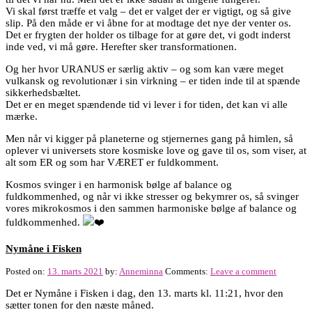
Vi skal først træffe et valg – det er valget der er vigtigt, og så give
slip. På den måde er vi åbne for at modtage det nye der venter os.
Det er frygten der holder os tilbage for at gøre det, vi godt inderst
inde ved, vi må gøre. Herefter sker transformationen.
Og her hvor URANUS er særlig aktiv – og som kan være meget
vulkansk og revolutionær i sin virkning – er tiden inde til at spænde
sikkerhedsbæltet.
Det er en meget spændende tid vi lever i for tiden, det kan vi alle
mærke.
Men når vi kigger på planeterne og stjernernes gang på himlen, så
oplever vi universets store kosmiske love og gave til os, som viser, at
alt som ER og som har VÆRET er fuldkomment.
Kosmos svinger i en harmonisk bølge af balance og
fuldkommenhed, og når vi ikke stresser og bekymrer os, så svinger
vores mikrokosmos i den sammen harmoniske bølge af balance og
fuldkommenhed.
Nymåne i Fisken
Posted on:
13. marts 2021
by:
Anneminna
Comments:
Leave a comment
Det er Nymåne i Fisken i dag, den 13. marts kl. 11:21, hvor den
sætter tonen for den næste måned.