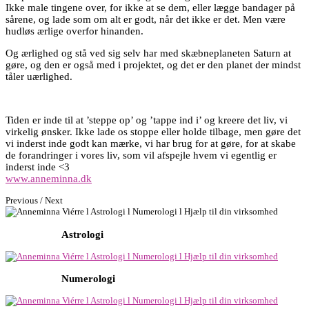
Ikke male tingene over, for ikke at se dem, eller lægge bandager på
sårene, og lade som om alt er godt, når det ikke er det. Men være
hudløs ærlige overfor hinanden.
Og ærlighed og stå ved sig selv har med skæbneplaneten Saturn at
gøre, og den er også med i projektet, og det er den planet der mindst
tåler uærlighed.
Tiden er inde til at ’steppe op’ og ’tappe ind i’ og kreere det liv, vi
virkelig ønsker. Ikke lade os stoppe eller holde tilbage, men gøre det
vi inderst inde godt kan mærke, vi har brug for at gøre, for at skabe
de forandringer i vores liv, som vil afspejle hvem vi egentlig er
inderst inde <3
www.anneminna.dk
Posts
Previous / Next
navigation
Astrologi
Numerologi