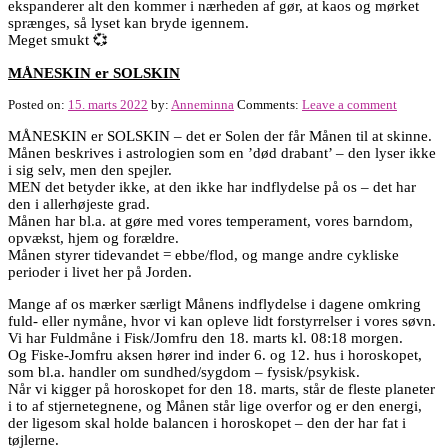
ekspanderer alt den kommer i nærheden af gør, at kaos og mørket
sprænges, så lyset kan bryde igennem.
Meget smukt 💞
MÅNESKIN er SOLSKIN
Posted on:
15. marts 2022
by:
Anneminna
Comments:
Leave a comment
MÅNESKIN er SOLSKIN – det er Solen der får Månen til at skinne.
Månen beskrives i astrologien som en ’død drabant’ – den lyser ikke
i sig selv, men den spejler.
MEN det betyder ikke, at den ikke har indflydelse på os – det har
den i allerhøjeste grad.
Månen har bl.a. at gøre med vores temperament, vores barndom,
opvækst, hjem og forældre.
Månen styrer tidevandet = ebbe/flod, og mange andre cykliske
perioder i livet her på Jorden.
Mange af os mærker særligt Månens indflydelse i dagene omkring
fuld- eller nymåne, hvor vi kan opleve lidt forstyrrelser i vores søvn.
Vi har Fuldmåne i Fisk/Jomfru den 18. marts kl. 08:18 morgen.
Og Fiske-Jomfru aksen hører ind inder 6. og 12. hus i horoskopet,
som bl.a. handler om sundhed/sygdom – fysisk/psykisk.
Når vi kigger på horoskopet for den 18. marts, står de fleste planeter
i to af stjernetegnene, og Månen står lige overfor og er den energi,
der ligesom skal holde balancen i horoskopet – den der har fat i
tøjlerne.