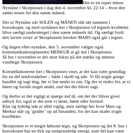
Der er en super intens
Nymåne i Skorpionen i dag den 4. november kl. 22:14 – hvor den
sætter tonen for den næste måned.
Der er Nymåne når SOLEN og MÅNEN står tæt sammen i
horoskopet, og med nymånen her i Skorpionen vil tegnets kvaliteter
blive særligt understreget i den næste måneds tid. Og særligt fordi
den lavere octav af Skorpionens hersker MARS også går i tegnet.
Og dagen efter nymåne, den 5. november vælger også
kommunikationsplaneten MERKUR at gå ind i Skorpionen.
Så her i november er der stort fokus på det stærke og intense
vandtegn Skorpionen.
Konstellationerne her i Skorpionen viser, at der kan være grundlag
for en del misforståelser – både i skrift og tale. Vi får nogle gange
handlet og sagt ting, før vi har tænkt os om. Og der er risiko for, at vi
hører og forstår noget andet, end det der bliver sagt.
Og derfor er det vigtigt at spørge ind til, om det der bliver givet
udtryk for, også er det som vi læste, hørte eller forstod.
Klar og tydelig tale er altid vigtig, men særligt her hvor Mars og
Merkur står og ’gnider’ op ad hinanden, for det kan skabe nogle
konflikter.
Skorpionen er et meget følsomt tegn, og Skorpionen og det 8. hus i
horoskopet har en dyb og uudgrundelig energi, som det kan være