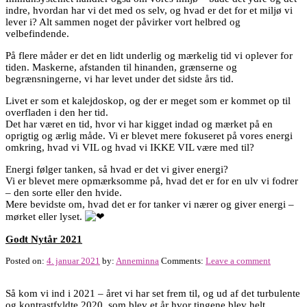
indre, hvordan har vi det med os selv, og hvad er det for et miljø vi
lever i? Alt sammen noget der påvirker vort helbred og
velbefindende.
På flere måder er det en lidt underlig og mærkelig tid vi oplever for
tiden. Maskerne, afstanden til hinanden, grænserne og
begrænsningerne, vi har levet under det sidste års tid.
Livet er som et kalejdoskop, og der er meget som er kommet op til
overfladen i den her tid.
Det har været en tid, hvor vi har kigget indad og mærket på en
oprigtig og ærlig måde. Vi er blevet mere fokuseret på vores energi
omkring, hvad vi VIL og hvad vi IKKE VIL være med til?
Energi følger tanken, så hvad er det vi giver energi?
Vi er blevet mere opmærksomme på, hvad det er for en ulv vi fodrer
– den sorte eller den hvide.
Mere bevidste om, hvad det er for tanker vi nærer og giver energi –
mørket eller lyset.
Godt Nytår 2021
Posted on:
4. januar 2021
by:
Anneminna
Comments:
Leave a comment
Så kom vi ind i 2021 – året vi har set frem til, og ud af det turbulente
og kontrastfyldte 2020, som blev et år hvor tingene blev helt