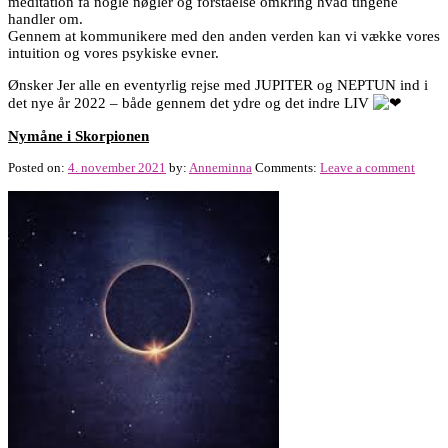
meditation få nogle nøgler og forståelse omkring hvad tingene
handler om.
Gennem at kommunikere med den anden verden kan vi vække vores
intuition og vores psykiske evner.
Ønsker Jer alle en eventyrlig rejse med JUPITER og NEPTUN ind i
det nye år 2022 – både gennem det ydre og det indre LIV
Nymåne i Skorpionen
Posted on:
4. november 2021
by:
Anneminna
Comments:
Leave a comment