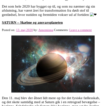
Det som hele 2020 har bygget op til, og som nu nærmer sig sin
afslutning, har været året for transformation fra dødt stof til
genfødsel, hvor nutiden og fremtiden vokser ud af fortiden
SATURN – Skæbne og ansvarsplaneten
Posted on:
13. maj 2020
by:
Anneminna
Comments:
Leave a comment
Den 11. maj blev der åbnet lidt mere op for det fysiske fællesskab,
og det skete samtidig med at Saturn gik i en retrograd bevægelse –
baglæns. Selvfølgelig går Saturn ikke baglæns, men set fra Jorden