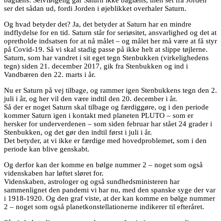
ser det sådan ud, fordi Jorden i øjeblikket overhaler Saturn.
Og hvad betyder det? Ja, det betyder at Saturn har en mindre
indflydelse for en tid. Saturn står for seriøsitet, ansvarlighed og det at
opretholde indsatsen for at nå målet – og målet her må være at få styr
på Covid-19. Så vi skal stadig passe på ikke helt at slippe tøjlerne.
Saturn, som har vandret i sit eget tegn Stenbukken (virkelighedens
tegn) siden 21. december 2017, gik fra Stenbukken og ind i
Vandbæren den 22. marts i år.
Nu er Saturn på vej tilbage, og rammer igen Stenbukkens tegn den 2.
juli i år, og her vil den være indtil den 20. december i år.
Så der er noget Saturn skal tilbage og færdiggøre, og i den periode
kommer Saturn igen i kontakt med planeten PLUTO – som er
hersker for underverdenen – som siden februar har stået 24 grader i
Stenbukken, og det gør den indtil først i juli i år.
Det betyder, at vi ikke er færdige med hovedproblemet, som i den
periode kan blive genskabt.
Og derfor kan der komme en bølge nummer 2 – noget som også
videnskaben har løftet sløret for.
Videnskaben, astrologer og også sundhedsministeren har
sammenlignet den pandemi vi har nu, med den spanske syge der var
i 1918-1920. Og den graf viste, at der kan komme en bølge nummer
2 – noget som også planetkonstellationerne indikerer til efteråret.