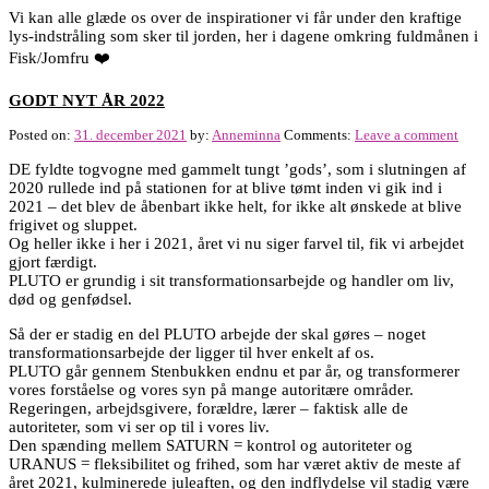
Vi kan alle glæde os over de inspirationer vi får under den kraftige
lys-indstråling som sker til jorden, her i dagene omkring fuldmånen i
Fisk/Jomfru ❤️
GODT NYT ÅR 2022
Posted on:
31. december 2021
by:
Anneminna
Comments:
Leave a comment
DE fyldte togvogne med gammelt tungt ’gods’, som i slutningen af
2020 rullede ind på stationen for at blive tømt inden vi gik ind i
2021 – det blev de åbenbart ikke helt, for ikke alt ønskede at blive
frigivet og sluppet.
Og heller ikke i her i 2021, året vi nu siger farvel til, fik vi arbejdet
gjort færdigt.
PLUTO er grundig i sit transformationsarbejde og handler om liv,
død og genfødsel.
Så der er stadig en del PLUTO arbejde der skal gøres – noget
transformationsarbejde der ligger til hver enkelt af os.
PLUTO går gennem Stenbukken endnu et par år, og transformerer
vores forståelse og vores syn på mange autoritære områder.
Regeringen, arbejdsgivere, forældre, lærer – faktisk alle de
autoriteter, som vi ser op til i vores liv.
Den spænding mellem SATURN = kontrol og autoriteter og
URANUS = fleksibilitet og frihed, som har været aktiv de meste af
året 2021, kulminerede juleaften, og den indflydelse vil stadig være