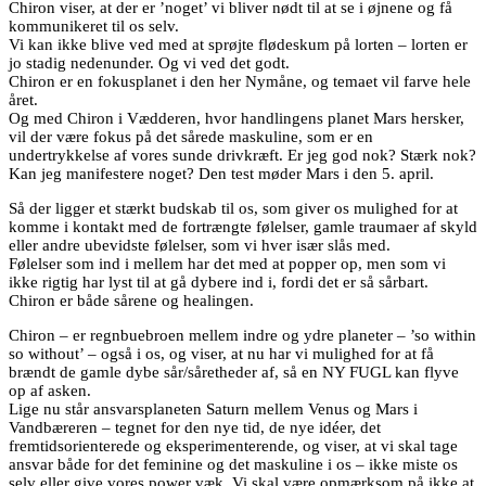
Chiron viser, at der er ’noget’ vi bliver nødt til at se i øjnene og få
kommunikeret til os selv.
Vi kan ikke blive ved med at sprøjte flødeskum på lorten – lorten er
jo stadig nedenunder. Og vi ved det godt.
Chiron er en fokusplanet i den her Nymåne, og temaet vil farve hele
året.
Og med Chiron i Vædderen, hvor handlingens planet Mars hersker,
vil der være fokus på det sårede maskuline, som er en
undertrykkelse af vores sunde drivkræft. Er jeg god nok? Stærk nok?
Kan jeg manifestere noget? Den test møder Mars i den 5. april.
Så der ligger et stærkt budskab til os, som giver os mulighed for at
komme i kontakt med de fortrængte følelser, gamle traumaer af skyld
eller andre ubevidste følelser, som vi hver især slås med.
Følelser som ind i mellem har det med at popper op, men som vi
ikke rigtig har lyst til at gå dybere ind i, fordi det er så sårbart.
Chiron er både sårene og healingen.
Chiron – er regnbuebroen mellem indre og ydre planeter – ’so within
so without’ – også i os, og viser, at nu har vi mulighed for at få
brændt de gamle dybe sår/såretheder af, så en NY FUGL kan flyve
op af asken.
Lige nu står ansvarsplaneten Saturn mellem Venus og Mars i
Vandbæreren – tegnet for den nye tid, de nye idéer, det
fremtidsorienterede og eksperimenterende, og viser, at vi skal tage
ansvar både for det feminine og det maskuline i os – ikke miste os
selv eller give vores power væk. Vi skal være opmærksom på ikke at