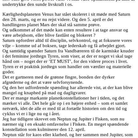
undertrykke den sunde livskraft i os.
Kærlighedsplaneten Venus har stået skoleret i sit møde med Saturn
den 28. marts, og er nu rejst videre. Og den 5. april er det
handlingens planet Mars der skal stå samme prøve.
Og udkommet af det møde kan enten resultere i at tage ansvar og
være arbejdsom, eller blive fastlåst og blokeret ?
Saturn opfordrer altid til disciplin, selvkontrol, og at fokusere vores
vilje – komme ud af boksen, tage lederskab og få arbejdet gjort.
Og samtidig spænder Saturn fra Vandbæreren til de karmiske knuder
i det feminine jordtegn Tyren, som viser, at der er noget vi skal tage
hånd om – noget der er ’ET MUST’, for den videre proces i livet.
Tyren er et praktisk jordtegn som handler om værdier og materielle
goder.
Det er gartneren med de grønne fingre, bonden der dyrker
afgrøderne og det at være selvforsynende.
Og den her udfordrende spænding har allerede vist, at der kan blive
mangel og knaphed på mad og dagligvarer.
Der er mange markante planetkonstellationer her i tiden, og det
mærker vi alle. Det hele går op i en højere enhed – som et samlet
netværk, idet de alle er med til at fortælle historien om den tid og
cyklus vi er i lige nu og i året.
Jeg har tidligere skrevet om Neptun og Jupiter i Fisken, som nu
nærmer sig i en eksakt omfavnelse i Fisken. En meget spændende
konstellation som kulminerer den 12. april.
Neptun står for kaos eller klarhed, og her sammen med Jupiter, som