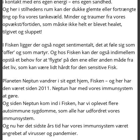
i kontakt med ens egen energi – ens egen sandhed.
Og her i stilhedens rum kan der dukke glemte eller fortrængte
ting op fra vores tankevæld. Minder og traumer fra vores
opvækst/fortiden, som måske ikke helt er blevet healet,
tilgivet og sluppet!
I Fisken ligger der også noget sentimentalt, det at føle sig som
’offer’ og som martyr. Og hos Fisken kan der også indimellem
opstå et behov for at ’flygte’ på den ene eller anden måde fra
det liv, som kan være lidt hårdt for den sensitive Fisk.
Planeten Neptun vandrer i sit eget hjem, Fisken – og her har
den været siden 2011. Neptun har med vores immunsystem
at gøre.
Og siden Neptun kom ind i Fisken, har vi oplevet flere
autoimmune sygdomme, som alle har udfordret vores
immunsystem.
Og nu her det sidste års tid har vores immunsystem været
angrebet af virusser og pandemier.