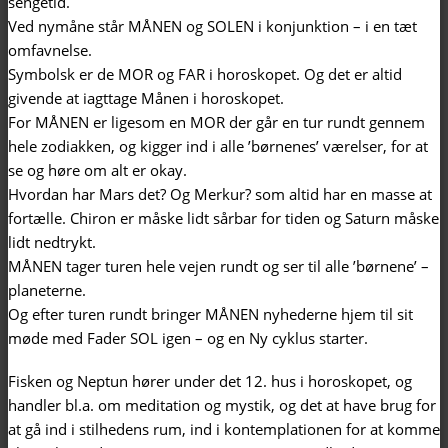
sengetid.
Ved nymåne står MÅNEN og SOLEN i konjunktion – i en tæt
omfavnelse.
Symbolsk er de MOR og FAR i horoskopet. Og det er altid
givende at iagttage Månen i horoskopet.
For MÅNEN er ligesom en MOR der går en tur rundt gennem
hele zodiakken, og kigger ind i alle ’børnenes’ værelser, for at
se og høre om alt er okay.
Hvordan har Mars det? Og Merkur? som altid har en masse at
fortælle. Chiron er måske lidt sårbar for tiden og Saturn måske
lidt nedtrykt.
MÅNEN tager turen hele vejen rundt og ser til alle ’børnene’ –
planeterne.
Og efter turen rundt bringer MÅNEN nyhederne hjem til sit
møde med Fader SOL igen – og en Ny cyklus starter.
Fisken og Neptun hører under det 12. hus i horoskopet, og
handler bl.a. om meditation og mystik, og det at have brug for
at gå ind i stilhedens rum, ind i kontemplationen for at komme