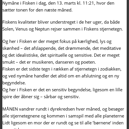
Nymåne i Fisken i dag, den 13. marts kl. 11:21, hvor den
sætter tonen for den næste måned.
Fiskens kvaliteter bliver understreget i de her uger, da både
Solen, Venus og Neptun rejser sammen i Fiskens stjernetegn.
Og her i Fisken er der meget fokus på kærlighed, lys og
skønhed – det afslappende, det drømmende, det meditative
og det idealistiske, det spirituelle og sensitive. Det er meget
smukt – det er musikeren, danseren og poeten.
Fisken er det sidste tegn i rækken af stjernetegn i zodiakken,
og ved nymåne handler det altid om en afslutning og en ny
begyndelse.
Og her i Fisken er det en sensitiv begyndelse, ligesom en lille
spire der åbner sig – sårbar og sensitiv.
MÅNEN vandrer rundt i dyrekredsen hver måned, og besøger
alle stjernetegnene og kommen i samspil med alle planeterne
Lidt ligesom en mor der er rundt og se til alle ’børnene’ inden